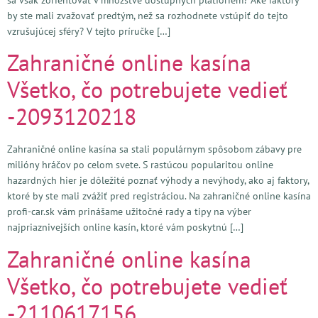
by ste mali zvažovať predtým, než sa rozhodnete vstúpiť do tejto
vzrušujúcej sféry? V tejto príručke […]
Zahraničné online kasína
Všetko, čo potrebujete vedieť
-2093120218
Zahraničné online kasína sa stali populárnym spôsobom zábavy pre
milióny hráčov po celom svete. S rastúcou popularitou online
hazardných hier je dôležité poznať výhody a nevýhody, ako aj faktory,
ktoré by ste mali zvážiť pred registráciou. Na zahraničné online kasína
profi-car.sk vám prinášame užitočné rady a tipy na výber
najpriaznivejších online kasín, ktoré vám poskytnú […]
Zahraničné online kasína
Všetko, čo potrebujete vedieť
-2110617156