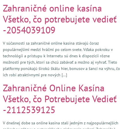
Zahraničné online kasína
Všetko, čo potrebujete vedieť
-2054039109
V súčasnosti sa zahraničné online kasína stávajú čoraz
populárnejšími medzi hráčmi po celom svete. Vďaka pokroku v
technológii a prístupu k Internetu sú dnes k dispozícii rôzne
možnosti pre tých, ktorí sa chcú zabávať a možno aj vyhrať. Tieto
platformy ponúkajú širokú škálu hier, bonusov a šancí na výhru, čo
ich robí atraktívnymi pre nových […]
Zahraničné Online Kasína
Všetko, čo Potrebujete Vedieť
-2112539125
V dnešnej dobe sa online kasína stali jedným z najpopulárnejších