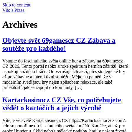
Skip to content
Vito’s Pizza
Archives
Objevte svět 69gamescz CZ Zábava a
soutěže pro každého!
Vstupte do fascinujícího světa online her a zábavy na 69gamescz
CZ 2026. Tento portál nabízí široké spektrum herních zážitků, které
uspokojí každého hráče. Od vzrušujících akcí, přes strategické hry
až po zábavné a interaktivní soutěže. Mějte na paměti, že v
moderním světě jsou hry nejen způsobem relaxace, ale také
příležitostí, jak se zapojit do komunity, […]
Kartackasinocz CZ Vše, co potřebujete
vědět o kartáčích a jejich výrobě
Vítejte ve světě Kartackasinocz CZ https://Kartackasinoczcz.com/,
kde se ponoříme do fascinujícího světa kartáčů. Kartáče, ať už pro
osobní hygienu, úklid nebo umělecké potřeby, hrají v našem životě