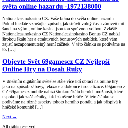
světa online hazardu -1972138000
Nationalcasinokasino CZ: Vaše brána do světa online hazardu
Pokud hledáte vzrušující způsob, jak strávit volný čas a zároveň mít
šanci na výhru, online kasina jsou tou správnou volbou. Zvláště
Nationalcasinokasino CZ Nationalcasinokasino Bonus CZ nabízí
širokou škálu her a atraktivních bonusových nabídek, které vám
zajistí nezapomenutelný herní zážitek. V této článku se podíváme na
to, […]
Objevte Svět 69gamescz CZ Nejlepší
Online Hry na Dosah Ruky
V dnešním digitálním světě se stále více lidí obrací na online hry
jako na způsob zábavy, relaxace a dokonce i socializace. 69gamescz
CZ 69gamescz mobile nabízí širokou škálu herních možností, které
uspokojí jak začátečníky, tak i zkušené hráče. V této článku se
podíváme na různé aspekty tohoto herního portálu a jak přispívá k
hráčské komunitě […]
Next
→
All rights reserved