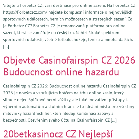
Vítejte u Forbetcz CZ, vaší destinace pro online sázení. Na Forbetcz CZ
https://Forbetczcz.com/ najdete komplexní informace o nejnovějších
sportovních událostech, herních možnostech a strategiích sázení. Co
je Forbetcz CZ? Forbetcz CZ je renomovaná platforma pro online
sázení, která se zaměřuje na český trh. Nabízí široké spektrum
sportovních událostí, včetně fotbalu, hokeje, tenisu a mnoha dalších.
[…]
Objevte Casinofairspin CZ 2026
Budoucnost online hazardu
Casinofairspin CZ 2026: Budoucnost online hazardu Casinofairspin CZ
2026 je novým a vzrušujícím hráčem na trhu online kasin, který
slibuje nejen špičkové herní zážitky, ale také inovativní přístupy k
výherním automatům a stolním hrám. Je to ideální místo pro všechny
milovníky hazardních her, kteří hledají kombinaci zábavy a
bezpečnosti. Otevřením svého účtu na Casinofairspin CZ […]
20betkasinocz CZ Nejlepší