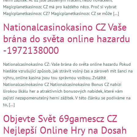
Magicplanetkasinozc CZ má pro každého něco. Proč si vybrat
Magicplanetkasinozc CZ? Magicplanetkasinozc CZ se může […]
Nationalcasinokasino CZ Vaše
brána do světa online hazardu
-1972138000
Nationalcasinokasino CZ: Vaše brána do světa online hazardu Pokud
hledáte vzrušující způsob, jak strávit volný čas a zároveň mít šanci na
výhru, online kasina jsou tou správnou volbou. Zvláště
Nationalcasinokasino CZ Nationalcasinokasino Bonus CZ nabízí
širokou škálu her a atraktivních bonusových nabídek, které vám
zajistí nezapomenutelný herní zážitek. V této článku se podíváme na
to, […]
Objevte Svět 69gamescz CZ
Nejlepší Online Hry na Dosah