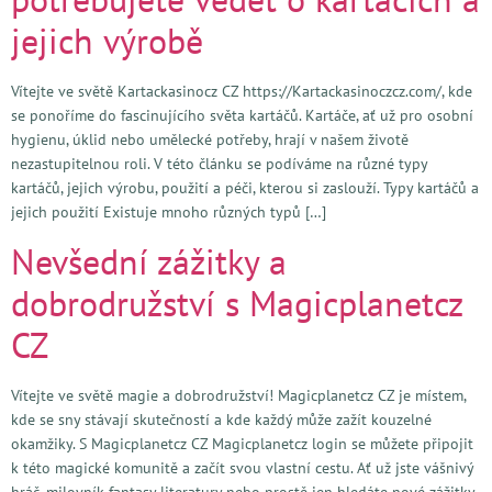
jejich výrobě
Vítejte ve světě Kartackasinocz CZ https://Kartackasinoczcz.com/, kde
se ponoříme do fascinujícího světa kartáčů. Kartáče, ať už pro osobní
hygienu, úklid nebo umělecké potřeby, hrají v našem životě
nezastupitelnou roli. V této článku se podíváme na různé typy
kartáčů, jejich výrobu, použití a péči, kterou si zaslouží. Typy kartáčů a
jejich použití Existuje mnoho různých typů […]
Nevšední zážitky a
dobrodružství s Magicplanetcz
CZ
Vítejte ve světě magie a dobrodružství! Magicplanetcz CZ je místem,
kde se sny stávají skutečností a kde každý může zažít kouzelné
okamžiky. S Magicplanetcz CZ Magicplanetcz login se můžete připojit
k této magické komunitě a začít svou vlastní cestu. Ať už jste vášnivý
hráč, milovník fantasy literatury nebo prostě jen hledáte nové zážitky,