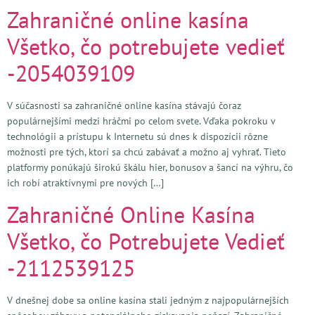
Zahraničné online kasína
Všetko, čo potrebujete vedieť
-2054039109
V súčasnosti sa zahraničné online kasína stávajú čoraz
populárnejšími medzi hráčmi po celom svete. Vďaka pokroku v
technológii a prístupu k Internetu sú dnes k dispozícii rôzne
možnosti pre tých, ktorí sa chcú zabávať a možno aj vyhrať. Tieto
platformy ponúkajú širokú škálu hier, bonusov a šancí na výhru, čo
ich robí atraktívnymi pre nových […]
Zahraničné Online Kasína
Všetko, čo Potrebujete Vedieť
-2112539125
V dnešnej dobe sa online kasína stali jedným z najpopulárnejších