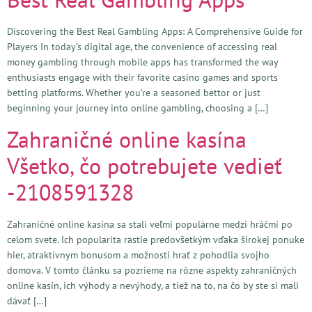
Discovering the Best Real Gambling Apps: A Comprehensive Guide for
Players In today’s digital age, the convenience of accessing real
money gambling through mobile apps has transformed the way
enthusiasts engage with their favorite casino games and sports
betting platforms. Whether you’re a seasoned bettor or just
beginning your journey into online gambling, choosing a […]
Zahraničné online kasína
Všetko, čo potrebujete vedieť
-2108591328
Zahraničné online kasína sa stali veľmi populárne medzi hráčmi po
celom svete. Ich popularita rastie predovšetkým vďaka širokej ponuke
hier, atraktívnym bonusom a možnosti hrať z pohodlia svojho
domova. V tomto článku sa pozrieme na rôzne aspekty zahraničných
online kasín, ich výhody a nevýhody, a tiež na to, na čo by ste si mali
dávať […]