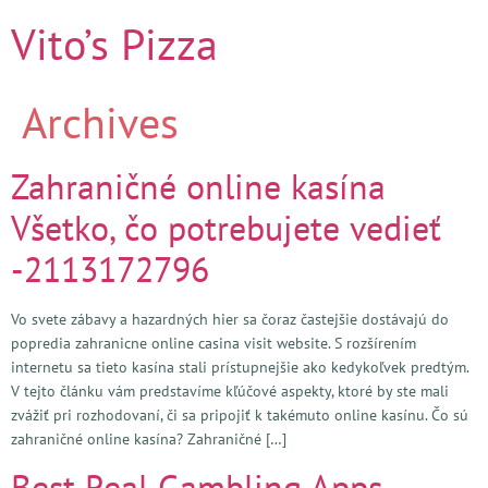
Vito’s Pizza
Archives
Zahraničné online kasína
Všetko, čo potrebujete vedieť
-2113172796
Vo svete zábavy a hazardných hier sa čoraz častejšie dostávajú do
popredia zahranicne online casina visit website. S rozšírením
internetu sa tieto kasína stali prístupnejšie ako kedykoľvek predtým.
V tejto článku vám predstavíme kľúčové aspekty, ktoré by ste mali
zvážiť pri rozhodovaní, či sa pripojiť k takémuto online kasínu. Čo sú
zahraničné online kasína? Zahraničné […]
Best Real Gambling Apps