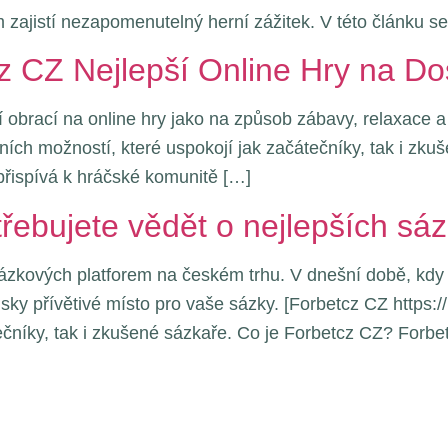
 zajistí nezapomenutelný herní zážitek. V této článku s
 CZ Nejlepší Online Hry na D
idí obrací na online hry jako na způsob zábavy, relaxace
ích možností, které uspokojí jak začátečníky, tak i zku
 přispívá k hráčské komunitě […]
řebujete vědět o nejlepších sáz
ázkových platforem na českém trhu. V dnešní době, kdy o
sky přívětivé místo pro vaše sázky. [Forbetcz CZ https:/
tečníky, tak i zkušené sázkaře. Co je Forbetcz CZ? Forbe