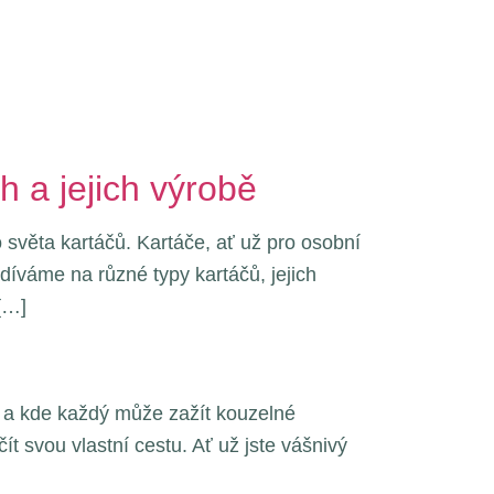
h a jejich výrobě
 světa kartáčů. Kartáče, ať už pro osobní
odíváme na různé typy kartáčů, jejich
 […]
í a kde každý může zažít kouzelné
t svou vlastní cestu. Ať už jste vášnivý