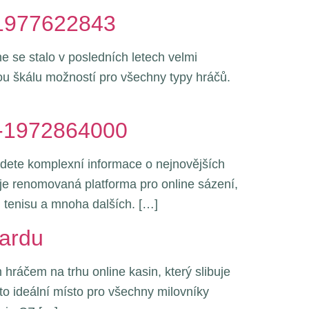
-1977622843
 se stalo v posledních letech velmi
ou škálu možností pro všechny typy hráčů.
í -1972864000
ajdete komplexní informace o nejnovějších
je renomovaná platforma pro online sázení,
, tenisu a mnoha dalších. […]
zardu
ráčem na trhu online kasin, který slibuje
to ideální místo pro všechny milovníky