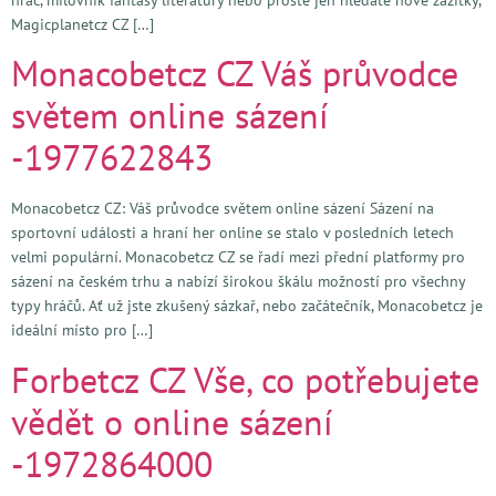
Magicplanetcz CZ […]
Monacobetcz CZ Váš průvodce
světem online sázení
-1977622843
Monacobetcz CZ: Váš průvodce světem online sázení Sázení na
sportovní události a hraní her online se stalo v posledních letech
velmi populární. Monacobetcz CZ se řadí mezi přední platformy pro
sázení na českém trhu a nabízí širokou škálu možností pro všechny
typy hráčů. Ať už jste zkušený sázkař, nebo začátečník, Monacobetcz je
ideální místo pro […]
Forbetcz CZ Vše, co potřebujete
vědět o online sázení
-1972864000