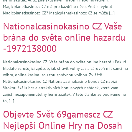
Magicplanetkasinozc CZ má pro každého něco. Proč si vybrat
Magicplanetkasinozc CZ? Magicplanetkasinozc CZ se může […]
Nationalcasinokasino CZ Vaše
brána do světa online hazardu
-1972138000
Nationalcasinokasino CZ: Vaše brána do světa online hazardu Pokud
hledáte vzrušující způsob, jak strávit volný čas a zároveň mít šanci na
výhru, online kasina jsou tou správnou volbou. Zvláště
Nationalcasinokasino CZ Nationalcasinokasino Bonus CZ nabízí
širokou škálu her a atraktivních bonusových nabídek, které vám
zajistí nezapomenutelný herní zážitek. V této článku se podíváme na
to, […]
Objevte Svět 69gamescz CZ
Nejlepší Online Hry na Dosah