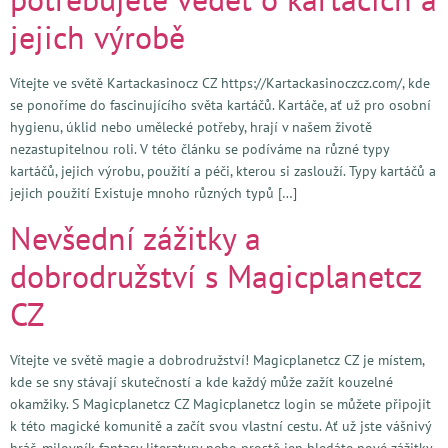
jejich výrobě
Vítejte ve světě Kartackasinocz CZ https://Kartackasinoczcz.com/, kde
se ponoříme do fascinujícího světa kartáčů. Kartáče, ať už pro osobní
hygienu, úklid nebo umělecké potřeby, hrají v našem životě
nezastupitelnou roli. V této článku se podíváme na různé typy
kartáčů, jejich výrobu, použití a péči, kterou si zaslouží. Typy kartáčů a
jejich použití Existuje mnoho různých typů […]
Nevšední zážitky a
dobrodružství s Magicplanetcz
CZ
Vítejte ve světě magie a dobrodružství! Magicplanetcz CZ je místem,
kde se sny stávají skutečností a kde každý může zažít kouzelné
okamžiky. S Magicplanetcz CZ Magicplanetcz login se můžete připojit
k této magické komunitě a začít svou vlastní cestu. Ať už jste vášnivý
hráč, milovník fantasy literatury nebo prostě jen hledáte nové zážitky,