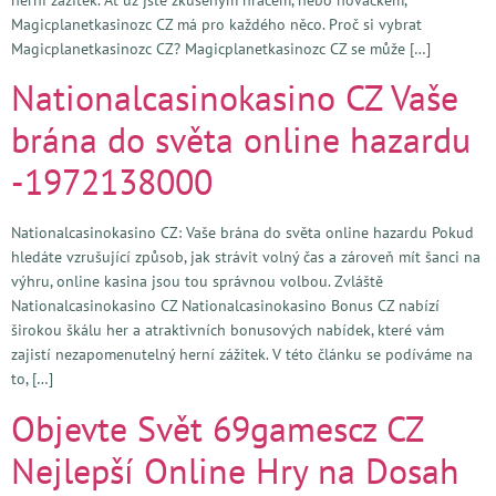
Magicplanetkasinozc CZ má pro každého něco. Proč si vybrat
Magicplanetkasinozc CZ? Magicplanetkasinozc CZ se může […]
Nationalcasinokasino CZ Vaše
brána do světa online hazardu
-1972138000
Nationalcasinokasino CZ: Vaše brána do světa online hazardu Pokud
hledáte vzrušující způsob, jak strávit volný čas a zároveň mít šanci na
výhru, online kasina jsou tou správnou volbou. Zvláště
Nationalcasinokasino CZ Nationalcasinokasino Bonus CZ nabízí
širokou škálu her a atraktivních bonusových nabídek, které vám
zajistí nezapomenutelný herní zážitek. V této článku se podíváme na
to, […]
Objevte Svět 69gamescz CZ
Nejlepší Online Hry na Dosah