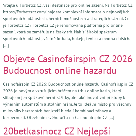
Vítejte u Forbetcz CZ, vaší destinace pro online sázení. Na Forbetcz CZ
https://Forbetczcz.com/ najdete komplexní informace o nejnovějších
sportovních událostech, herních možnostech a strategiích sázení. Co
je Forbetcz CZ? Forbetcz CZ je renomovaná platforma pro online
sázení, která se zaměřuje na český trh. Nabízí široké spektrum
sportovních událostí, včetně fotbalu, hokeje, tenisu a mnoha dalších.
[…]
Objevte Casinofairspin CZ 2026
Budoucnost online hazardu
Casinofairspin CZ 2026: Budoucnost online hazardu Casinofairspin CZ
2026 je novým a vzrušujícím hráčem na trhu online kasin, který
slibuje nejen špičkové herní zážitky, ale také inovativní přístupy k
výherním automatům a stolním hrám. Je to ideální místo pro všechny
milovníky hazardních her, kteří hledají kombinaci zábavy a
bezpečnosti. Otevřením svého účtu na Casinofairspin CZ […]
20betkasinocz CZ Nejlepší