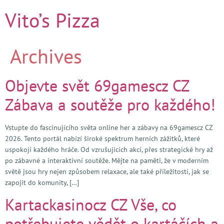
Vito’s Pizza
Archives
Objevte svět 69gamescz CZ
Zábava a soutěže pro každého!
Vstupte do fascinujícího světa online her a zábavy na 69gamescz CZ
2026. Tento portál nabízí široké spektrum herních zážitků, které
uspokojí každého hráče. Od vzrušujících akcí, přes strategické hry až
po zábavné a interaktivní soutěže. Mějte na paměti, že v moderním
světě jsou hry nejen způsobem relaxace, ale také příležitostí, jak se
zapojit do komunity, […]
Kartackasinocz CZ Vše, co
potřebujete vědět o kartáčích a