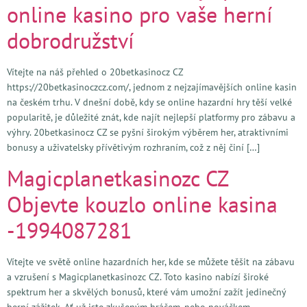
online kasino pro vaše herní
dobrodružství
Vítejte na náš přehled o 20betkasinocz CZ
https://20betkasinoczcz.com/, jednom z nejzajímavějších online kasin
na českém trhu. V dnešní době, kdy se online hazardní hry těší velké
popularitě, je důležité znát, kde najít nejlepší platformy pro zábavu a
výhry. 20betkasinocz CZ se pyšní širokým výběrem her, atraktivními
bonusy a uživatelsky přívětivým rozhraním, což z něj činí […]
Magicplanetkasinozc CZ
Objevte kouzlo online kasina
-1994087281
Vítejte ve světě online hazardních her, kde se můžete těšit na zábavu
a vzrušení s Magicplanetkasinozc CZ. Toto kasino nabízí široké
spektrum her a skvělých bonusů, které vám umožní zažít jedinečný
herní zážitek. Ať už jste zkušeným hráčem, nebo nováčkem,