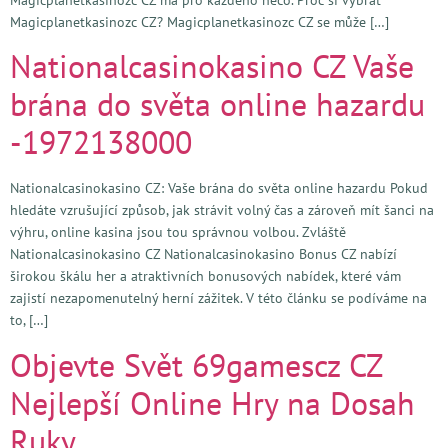
Magicplanetkasinozc CZ? Magicplanetkasinozc CZ se může […]
Nationalcasinokasino CZ Vaše
brána do světa online hazardu
-1972138000
Nationalcasinokasino CZ: Vaše brána do světa online hazardu Pokud
hledáte vzrušující způsob, jak strávit volný čas a zároveň mít šanci na
výhru, online kasina jsou tou správnou volbou. Zvláště
Nationalcasinokasino CZ Nationalcasinokasino Bonus CZ nabízí
širokou škálu her a atraktivních bonusových nabídek, které vám
zajistí nezapomenutelný herní zážitek. V této článku se podíváme na
to, […]
Objevte Svět 69gamescz CZ
Nejlepší Online Hry na Dosah
Ruky