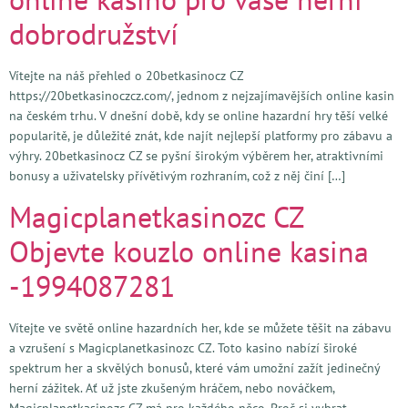
dobrodružství
Vítejte na náš přehled o 20betkasinocz CZ
https://20betkasinoczcz.com/, jednom z nejzajímavějších online kasin
na českém trhu. V dnešní době, kdy se online hazardní hry těší velké
popularitě, je důležité znát, kde najít nejlepší platformy pro zábavu a
výhry. 20betkasinocz CZ se pyšní širokým výběrem her, atraktivními
bonusy a uživatelsky přívětivým rozhraním, což z něj činí […]
Magicplanetkasinozc CZ
Objevte kouzlo online kasina
-1994087281
Vítejte ve světě online hazardních her, kde se můžete těšit na zábavu
a vzrušení s Magicplanetkasinozc CZ. Toto kasino nabízí široké
spektrum her a skvělých bonusů, které vám umožní zažít jedinečný
herní zážitek. Ať už jste zkušeným hráčem, nebo nováčkem,
Magicplanetkasinozc CZ má pro každého něco. Proč si vybrat