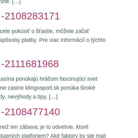
nzie. […]
eť -2108283171
cete pokúsiť o šťastie, môžete začať
pôsoby platby. Pre viac informácií o týchto
ť -2111681968
 kasína ponúkajú hráčom fascinujúci svet
ine casino klingosport.sk ponúka široké
dy, nevýhody a tipy, […]
eť -2108477140
než len zábava; je to odvetvie, ktoré
upných platforiem? Aké faktory by ste mali