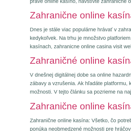
pravé online kasíno, navštívte zahranicne o
Zahranične online kasín
Dnes je stále viac populárne hrávať v zahr
kedykoľvek. Na trhu je množstvo platforiem,
kasínach, zahranicne online casina visit we
Zahraničné online kasín
V dnešnej digitálnej dobe sa online hazard
zábavy a vzrušenia. Ak hľadáte platformu, 
možnosti. V tejto článku sa pozrieme na naj
Zahranične online kasín
Zahranične online kasína: Všetko, čo potreb
ponúka neobmedzené možnosti pre hráčov z 