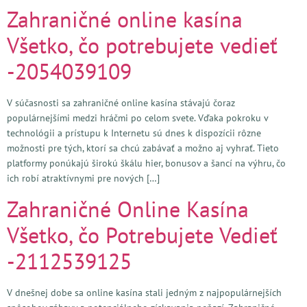
Zahraničné online kasína
Všetko, čo potrebujete vedieť
-2054039109
V súčasnosti sa zahraničné online kasína stávajú čoraz
populárnejšími medzi hráčmi po celom svete. Vďaka pokroku v
technológii a prístupu k Internetu sú dnes k dispozícii rôzne
možnosti pre tých, ktorí sa chcú zabávať a možno aj vyhrať. Tieto
platformy ponúkajú širokú škálu hier, bonusov a šancí na výhru, čo
ich robí atraktívnymi pre nových […]
Zahraničné Online Kasína
Všetko, čo Potrebujete Vedieť
-2112539125
V dnešnej dobe sa online kasína stali jedným z najpopulárnejších