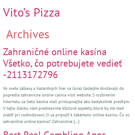
Vito’s Pizza
Archives
Zahraničné online kasína
Všetko, čo potrebujete vedieť
-2113172796
Vo svete zábavy a hazardných hier sa čoraz častejšie dostávajú do
popredia zahranicne online casina visit website. S rozšírením
internetu sa tieto kasína stali prístupnejšie ako kedykoľvek predtým.
V tejto článku vám predstavíme kľúčové aspekty, ktoré by ste mali
zvážiť pri rozhodovaní, či sa pripojiť k takémuto online kasínu. Čo sú
zahraničné online kasína? Zahraničné […]
Best Real Gambling Apps