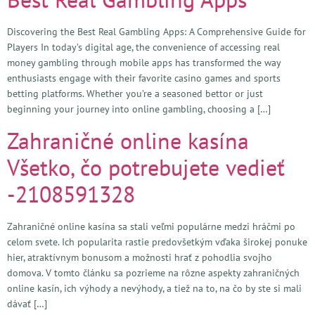
Discovering the Best Real Gambling Apps: A Comprehensive Guide for
Players In today’s digital age, the convenience of accessing real
money gambling through mobile apps has transformed the way
enthusiasts engage with their favorite casino games and sports
betting platforms. Whether you’re a seasoned bettor or just
beginning your journey into online gambling, choosing a […]
Zahraničné online kasína
Všetko, čo potrebujete vedieť
-2108591328
Zahraničné online kasína sa stali veľmi populárne medzi hráčmi po
celom svete. Ich popularita rastie predovšetkým vďaka širokej ponuke
hier, atraktívnym bonusom a možnosti hrať z pohodlia svojho
domova. V tomto článku sa pozrieme na rôzne aspekty zahraničných
online kasín, ich výhody a nevýhody, a tiež na to, na čo by ste si mali
dávať […]