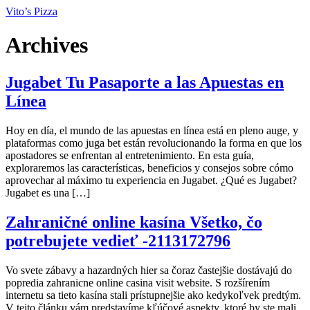
Skip
Vito’s Pizza
to
content
Archives
Jugabet Tu Pasaporte a las Apuestas en
Línea
Hoy en día, el mundo de las apuestas en línea está en pleno auge, y
plataformas como juga bet están revolucionando la forma en que los
apostadores se enfrentan al entretenimiento. En esta guía,
exploraremos las características, beneficios y consejos sobre cómo
aprovechar al máximo tu experiencia en Jugabet. ¿Qué es Jugabet?
Jugabet es una […]
Zahraničné online kasína Všetko, čo
potrebujete vedieť -2113172796
Vo svete zábavy a hazardných hier sa čoraz častejšie dostávajú do
popredia zahranicne online casina visit website. S rozšírením
internetu sa tieto kasína stali prístupnejšie ako kedykoľvek predtým.
V tejto článku vám predstavíme kľúčové aspekty, ktoré by ste mali