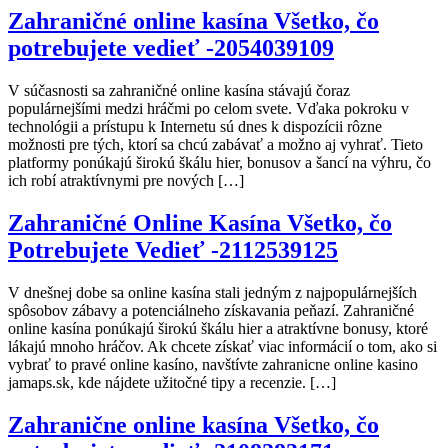
Zahraničné online kasína Všetko, čo
potrebujete vedieť -2054039109
V súčasnosti sa zahraničné online kasína stávajú čoraz
populárnejšími medzi hráčmi po celom svete. Vďaka pokroku v
technológii a prístupu k Internetu sú dnes k dispozícii rôzne
možnosti pre tých, ktorí sa chcú zabávať a možno aj vyhrať. Tieto
platformy ponúkajú širokú škálu hier, bonusov a šancí na výhru, čo
ich robí atraktívnymi pre nových […]
Zahraničné Online Kasína Všetko, čo
Potrebujete Vedieť -2112539125
V dnešnej dobe sa online kasína stali jedným z najpopulárnejších
spôsobov zábavy a potenciálneho získavania peňazí. Zahraničné
online kasína ponúkajú širokú škálu hier a atraktívne bonusy, ktoré
lákajú mnoho hráčov. Ak chcete získať viac informácií o tom, ako si
vybrať to pravé online kasíno, navštívte zahranicne online kasino
jamaps.sk, kde nájdete užitočné tipy a recenzie. […]
Zahranične online kasína Všetko, čo