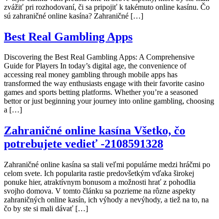
zvážiť pri rozhodovaní, či sa pripojiť k takémuto online kasínu. Čo
sú zahraničné online kasína? Zahraničné […]
Best Real Gambling Apps
Discovering the Best Real Gambling Apps: A Comprehensive
Guide for Players In today’s digital age, the convenience of
accessing real money gambling through mobile apps has
transformed the way enthusiasts engage with their favorite casino
games and sports betting platforms. Whether you’re a seasoned
bettor or just beginning your journey into online gambling, choosing
a […]
Zahraničné online kasína Všetko, čo
potrebujete vedieť -2108591328
Zahraničné online kasína sa stali veľmi populárne medzi hráčmi po
celom svete. Ich popularita rastie predovšetkým vďaka širokej
ponuke hier, atraktívnym bonusom a možnosti hrať z pohodlia
svojho domova. V tomto článku sa pozrieme na rôzne aspekty
zahraničných online kasín, ich výhody a nevýhody, a tiež na to, na
čo by ste si mali dávať […]