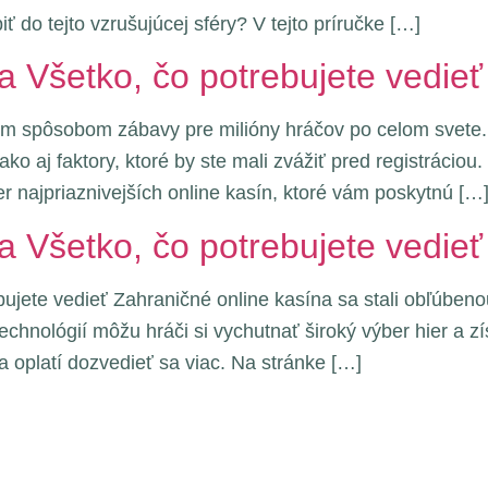
 do tejto vzrušujúcej sféry? V tejto príručke […]
a Všetko, čo potrebujete vedi
nym spôsobom zábavy pre milióny hráčov po celom svete.
ko aj faktory, ktoré by ste mali zvážiť pred registráciou
r najpriaznivejších online kasín, ktoré vám poskytnú […
a Všetko, čo potrebujete vedie
bujete vedieť Zahraničné online kasína sa stali obľúben
echnológií môžu hráči si vychutnať široký výber hier a z
a oplatí dozvedieť sa viac. Na stránke […]