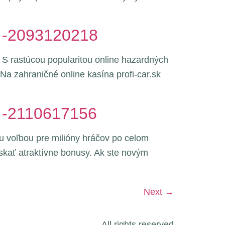
eť -2093120218
 S rastúcou popularitou online hazardných
. Na zahraničné online kasína profi-car.sk
]
ť -2110617156
ou voľbou pre milióny hráčov po celom
ískať atraktívne bonusy. Ak ste novým
Next
→
All rights reserved