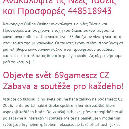
και Προσφορές 448518943
Καινούργια Online Casino: Ανακαλύψτε τις Νέες Τάσεις και
Προσφορές Στη σύγχρονη εποχή του διαδικτυακού τζόγου, τα
καινουργια online casino νεα καζινο ελλαδα έχουν γίνει η νέα τάση
στον τομέα της ψυχαγωγίας. Οι παίκτες έχουν πλέον πρόσβαση σε
μια πληθώρα καινούργιων καζίνο που προσφέρουν μοναδικές
εμπειρίες και ατελείωτες δυνατότητες για κέρδη. Ας εξερευνήσουμε
μαζί το κόσμο […]
Objevte svět 69gamescz CZ
Zábava a soutěže pro každého!
Vstupte do fascinujícího světa online her a zábavy na 69gamescz CZ
2026. Tento portál nabízí široké spektrum herních zážitků, které
uspokojí každého hráče. Od vzrušujících akcí, přes strategické hry až
po zábavné a interaktivní soutěže. Mějte na paměti, že v moderním
světě jsou hry nejen způsobem relaxace, ale také příležitostí, jak se