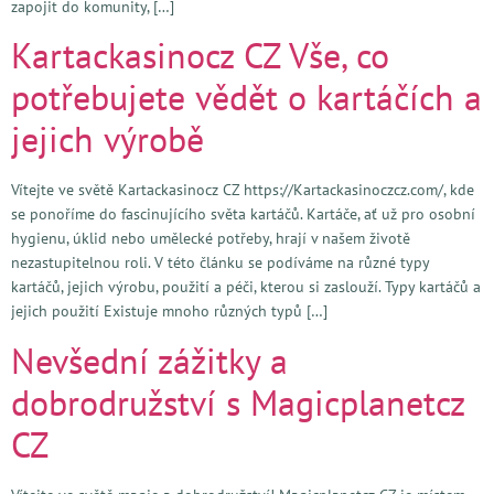
zapojit do komunity, […]
Kartackasinocz CZ Vše, co
potřebujete vědět o kartáčích a
jejich výrobě
Vítejte ve světě Kartackasinocz CZ https://Kartackasinoczcz.com/, kde
se ponoříme do fascinujícího světa kartáčů. Kartáče, ať už pro osobní
hygienu, úklid nebo umělecké potřeby, hrají v našem životě
nezastupitelnou roli. V této článku se podíváme na různé typy
kartáčů, jejich výrobu, použití a péči, kterou si zaslouží. Typy kartáčů a
jejich použití Existuje mnoho různých typů […]
Nevšední zážitky a
dobrodružství s Magicplanetcz
CZ