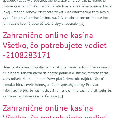
spôsobov zábavy a potenciálneho získavania peňazí. Zahraničné
online kasína ponúkajú širokú škálu hier a atraktívne bonusy, ktoré
lákajú mnoho hráčov. Ak chcete získať viac informácií o tom, ako si
vybrať to pravé online kasíno, navštívte zahranicne online kasino
jamaps.sk, kde nájdete užitočné tipy a recenzie. […]
Zahranične online kasína
Všetko, čo potrebujete vedieť
-2108283171
Dnes je stále viac populárne hrávať v zahraničných online kasínach.
Ak hľadáte zábavu alebo sa chcete pokúsiť o šťastie, môžete začať
kedykoľvek. Na trhu je množstvo platforiem, kde nájdete širokú
ponuku hier, skvelé bonusy a rôzne spôsoby platby. Pre viac
informácií o týchto kasínach, zahranicne online casina visit website.
Zahraničné online kasína: Čo sú a […]
Zahraničné online kasína
Všetko, čo potrebujete vedieť