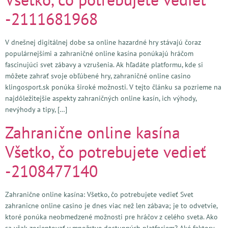
-2111681968
V dnešnej digitálnej dobe sa online hazardné hry stávajú čoraz
populárnejšími a zahraničné online kasína ponúkajú hráčom
fascinujúci svet zábavy a vzrušenia. Ak hľadáte platformu, kde si
môžete zahrať svoje obľúbené hry, zahraničné online casino
klingosport.sk ponúka široké možnosti. V tejto článku sa pozrieme na
najdôležitejšie aspekty zahraničných online kasín, ich výhody,
nevýhody a tipy, […]
Zahranične online kasína
Všetko, čo potrebujete vedieť
-2108477140
Zahranične online kasína: Všetko, čo potrebujete vedieť Svet
zahranicne online casino je dnes viac než len zábava; je to odvetvie,
ktoré ponúka neobmedzené možnosti pre hráčov z celého sveta. Ako
sa však zorientovať v množstve dostupných platforiem? Aké faktory