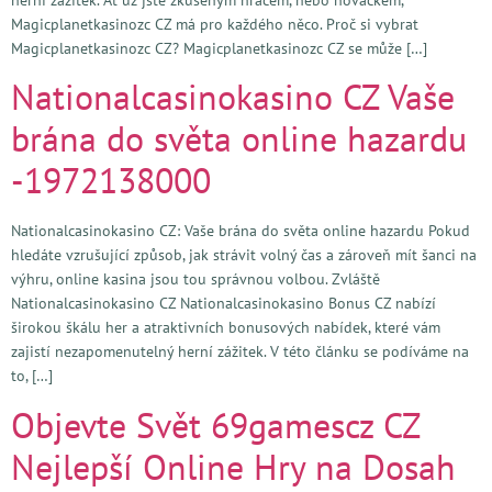
Magicplanetkasinozc CZ má pro každého něco. Proč si vybrat
Magicplanetkasinozc CZ? Magicplanetkasinozc CZ se může […]
Nationalcasinokasino CZ Vaše
brána do světa online hazardu
-1972138000
Nationalcasinokasino CZ: Vaše brána do světa online hazardu Pokud
hledáte vzrušující způsob, jak strávit volný čas a zároveň mít šanci na
výhru, online kasina jsou tou správnou volbou. Zvláště
Nationalcasinokasino CZ Nationalcasinokasino Bonus CZ nabízí
širokou škálu her a atraktivních bonusových nabídek, které vám
zajistí nezapomenutelný herní zážitek. V této článku se podíváme na
to, […]
Objevte Svět 69gamescz CZ
Nejlepší Online Hry na Dosah