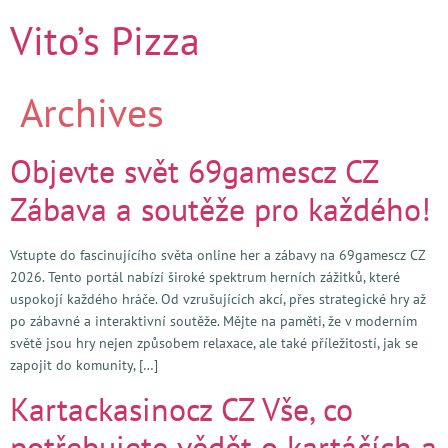
Vito’s Pizza
Archives
Objevte svět 69gamescz CZ
Zábava a soutěže pro každého!
Vstupte do fascinujícího světa online her a zábavy na 69gamescz CZ
2026. Tento portál nabízí široké spektrum herních zážitků, které
uspokojí každého hráče. Od vzrušujících akcí, přes strategické hry až
po zábavné a interaktivní soutěže. Mějte na paměti, že v moderním
světě jsou hry nejen způsobem relaxace, ale také příležitostí, jak se
zapojit do komunity, […]
Kartackasinocz CZ Vše, co
potřebujete vědět o kartáčích a