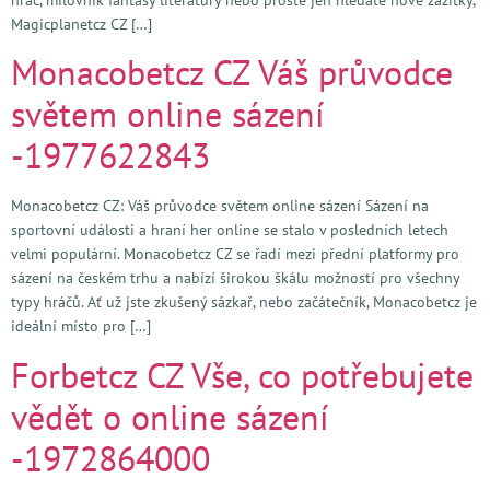
Magicplanetcz CZ […]
Monacobetcz CZ Váš průvodce
světem online sázení
-1977622843
Monacobetcz CZ: Váš průvodce světem online sázení Sázení na
sportovní události a hraní her online se stalo v posledních letech
velmi populární. Monacobetcz CZ se řadí mezi přední platformy pro
sázení na českém trhu a nabízí širokou škálu možností pro všechny
typy hráčů. Ať už jste zkušený sázkař, nebo začátečník, Monacobetcz je
ideální místo pro […]
Forbetcz CZ Vše, co potřebujete
vědět o online sázení
-1972864000