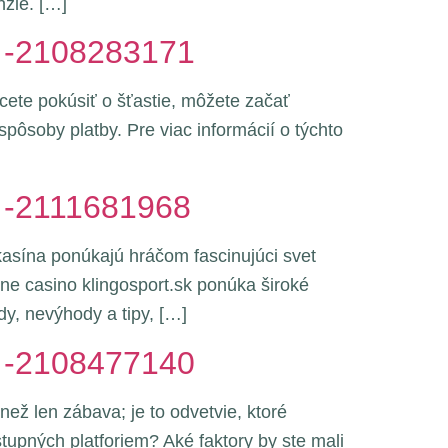
nzie. […]
eť -2108283171
cete pokúsiť o šťastie, môžete začať
pôsoby platby. Pre viac informácií o týchto
ť -2111681968
 kasína ponúkajú hráčom fascinujúci svet
ine casino klingosport.sk ponúka široké
dy, nevýhody a tipy, […]
eť -2108477140
než len zábava; je to odvetvie, ktoré
upných platforiem? Aké faktory by ste mali