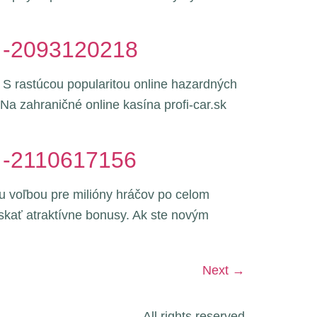
eť -2093120218
 S rastúcou popularitou online hazardných
. Na zahraničné online kasína profi-car.sk
]
ť -2110617156
ou voľbou pre milióny hráčov po celom
ískať atraktívne bonusy. Ak ste novým
Next
→
All rights reserved