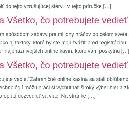
 do tejto vzrušujúcej sféry? V tejto príručke […]
a Všetko, čo potrebujete vedi
nym spôsobom zábavy pre milióny hráčov po celom svete.
ko aj faktory, ktoré by ste mali zvážiť pred registráciou
r najpriaznivejších online kasín, ktoré vám poskytnú […
a Všetko, čo potrebujete vedie
bujete vedieť Zahraničné online kasína sa stali obľúben
echnológií môžu hráči si vychutnať široký výber hier a z
a oplatí dozvedieť sa viac. Na stránke […]