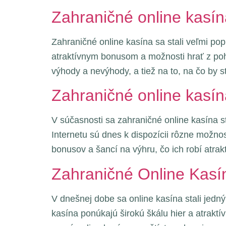
Zahraničné online kasín
Zahraničné online kasína sa stali veľmi po
atraktívnym bonusom a možnosti hrať z poh
výhody a nevýhody, a tiež na to, na čo by s
Zahraničné online kasín
V súčasnosti sa zahraničné online kasína s
Internetu sú dnes k dispozícii rôzne možnos
bonusov a šancí na výhru, čo ich robí atra
Zahraničné Online Kasí
V dnešnej dobe sa online kasína stali jed
kasína ponúkajú širokú škálu hier a atraktí