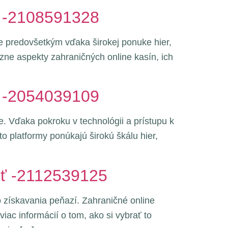
eť -2108591328
ie predovšetkým vďaka širokej ponuke hier,
ne aspekty zahraničných online kasín, ich
eť -2054039109
. Vďaka pokroku v technológii a prístupu k
to platformy ponúkajú širokú škálu hier,
eť -2112539125
 získavania peňazí. Zahraničné online
iac informácií o tom, ako si vybrať to