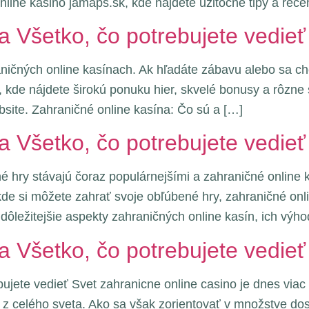
nline kasino jamaps.sk, kde nájdete užitočné tipy a rece
a Všetko, čo potrebujete vedi
aničných online kasínach. Ak hľadáte zábavu alebo sa ch
 kde nájdete širokú ponuku hier, skvelé bonusy a rôzne s
bsite. Zahraničné online kasína: Čo sú a […]
a Všetko, čo potrebujete vedie
né hry stávajú čoraz populárnejšími a zahraničné online
kde si môžete zahrať svoje obľúbené hry, zahraničné onl
dôležitejšie aspekty zahraničných online kasín, ich výho
a Všetko, čo potrebujete vedi
ujete vedieť Svet zahranicne online casino je dnes viac 
celého sveta. Ako sa však zorientovať v množstve dost