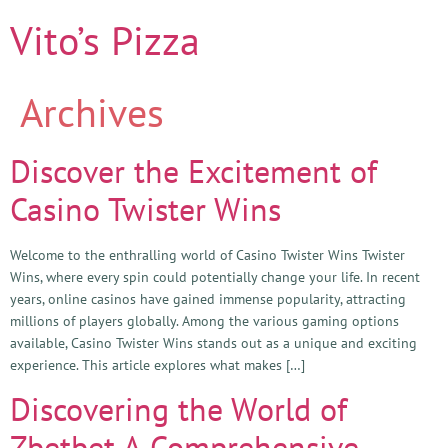
Vito’s Pizza
Archives
Discover the Excitement of
Casino Twister Wins
Welcome to the enthralling world of Casino Twister Wins Twister
Wins, where every spin could potentially change your life. In recent
years, online casinos have gained immense popularity, attracting
millions of players globally. Among the various gaming options
available, Casino Twister Wins stands out as a unique and exciting
experience. This article explores what makes […]
Discovering the World of
Zbetbet A Comprehensive