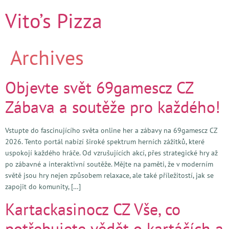
Vito’s Pizza
Archives
Objevte svět 69gamescz CZ
Zábava a soutěže pro každého!
Vstupte do fascinujícího světa online her a zábavy na 69gamescz CZ
2026. Tento portál nabízí široké spektrum herních zážitků, které
uspokojí každého hráče. Od vzrušujících akcí, přes strategické hry až
po zábavné a interaktivní soutěže. Mějte na paměti, že v moderním
světě jsou hry nejen způsobem relaxace, ale také příležitostí, jak se
zapojit do komunity, […]
Kartackasinocz CZ Vše, co
potřebujete vědět o kartáčích a