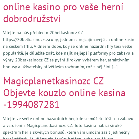
online kasino pro vaše herní
dobrodružství
Vítejte na náš přehled o 20betkasinocz CZ
https://20betkasinoczcz.com/, jednom z nejzajímavějších online kasin
na českém trhu. V dnešní době, kdy se online hazardní hry těší velké
popularitě, je důležité znát, kde najít nejlepší platformy pro zábavu a
výhry. 20betkasinocz CZ se pyšní širokým výběrem her, atraktivními
bonusy a uživatelsky přívětivým rozhraním, což z něj činí […]
Magicplanetkasinozc CZ
Objevte kouzlo online kasina
-1994087281
Vítejte ve světě online hazardních her, kde se můžete těšit na zábavu
a vzrušení s Magicplanetkasinozc CZ. Toto kasino nabízí široké
spektrum her a skvělých bonusů, které vám umožní zažít jedinečný
herní zážitek. Ať už jste zkušeným hráčem, nebo nováčkem,