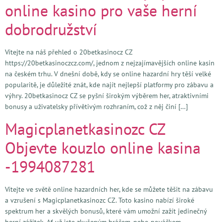
online kasino pro vaše herní
dobrodružství
Vítejte na náš přehled o 20betkasinocz CZ
https://20betkasinoczcz.com/, jednom z nejzajímavějších online kasin
na českém trhu. V dnešní době, kdy se online hazardní hry těší velké
popularitě, je důležité znát, kde najít nejlepší platformy pro zábavu a
výhry. 20betkasinocz CZ se pyšní širokým výběrem her, atraktivními
bonusy a uživatelsky přívětivým rozhraním, což z něj činí […]
Magicplanetkasinozc CZ
Objevte kouzlo online kasina
-1994087281
Vítejte ve světě online hazardních her, kde se můžete těšit na zábavu
a vzrušení s Magicplanetkasinozc CZ. Toto kasino nabízí široké
spektrum her a skvělých bonusů, které vám umožní zažít jedinečný
herní zážitek. Ať už jste zkušeným hráčem, nebo nováčkem,