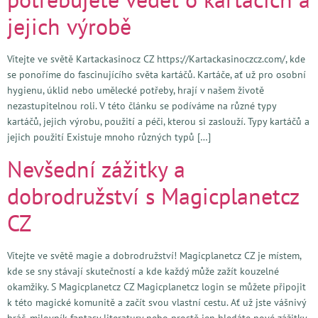
jejich výrobě
Vítejte ve světě Kartackasinocz CZ https://Kartackasinoczcz.com/, kde
se ponoříme do fascinujícího světa kartáčů. Kartáče, ať už pro osobní
hygienu, úklid nebo umělecké potřeby, hrají v našem životě
nezastupitelnou roli. V této článku se podíváme na různé typy
kartáčů, jejich výrobu, použití a péči, kterou si zaslouží. Typy kartáčů a
jejich použití Existuje mnoho různých typů […]
Nevšední zážitky a
dobrodružství s Magicplanetcz
CZ
Vítejte ve světě magie a dobrodružství! Magicplanetcz CZ je místem,
kde se sny stávají skutečností a kde každý může zažít kouzelné
okamžiky. S Magicplanetcz CZ Magicplanetcz login se můžete připojit
k této magické komunitě a začít svou vlastní cestu. Ať už jste vášnivý
hráč, milovník fantasy literatury nebo prostě jen hledáte nové zážitky,