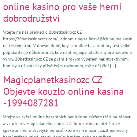
online kasino pro vaše herní
dobrodružství
Vítejte na náš přehled o 20betkasinocz CZ
https://20betkasinoczcz.com/, jednom z nejzajímavějších online kasin
na českém trhu. V dnešní době, kdy se online hazardní hry těší velké
popularitě, je důležité znát, kde najít nejlepší platformy pro zábavu a
výhry. 20betkasinocz CZ se pyšní širokým výběrem her, atraktivními
bonusy a uživatelsky přívětivým rozhraním, což z něj činí […]
Magicplanetkasinozc CZ
Objevte kouzlo online kasina
-1994087281
Vítejte ve světě online hazardních her, kde se můžete těšit na zábavu
a vzrušení s Magicplanetkasinozc CZ. Toto kasino nabízí široké
spektrum her a skvělých bonusů, které vám umožní zažít jedinečný
herní zážitek. Ať už jste zkušeným hráčem, nebo nováčkem,