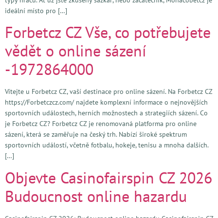
ideální místo pro […]
Forbetcz CZ Vše, co potřebujete
vědět o online sázení
-1972864000
Vítejte u Forbetcz CZ, vaší destinace pro online sázení. Na Forbetcz CZ
https://Forbetczcz.com/ najdete komplexní informace o nejnovějších
sportovních událostech, herních možnostech a strategiích sázení. Co
je Forbetcz CZ? Forbetcz CZ je renomovaná platforma pro online
sázení, která se zaměřuje na český trh. Nabízí široké spektrum
sportovních událostí, včetně fotbalu, hokeje, tenisu a mnoha dalších.
[…]
Objevte Casinofairspin CZ 2026
Budoucnost online hazardu