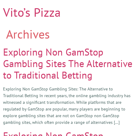
Vito’s Pizza
Archives
Exploring Non GamStop
Gambling Sites The Alternative
to Traditional Betting
Exploring Non GamStop Gambling Sites: The Alternative to
Traditional Betting In recent years, the online gambling industry has
witnessed a significant transformation. While platforms that are
regulated by GamStop are popular, many players are beginning to
explore gambling sites that are not on GamStop non GamStop
gambling sites, which often provide a range of alternatives […]
Exploring Non GamStop