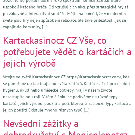
2026. Tento portál nabízí široké spektrum herních zážitků, které
uspokojí každého hráče. Od vzrušujících akcí, přes strategické hry až
po zábavné a interaktivní soutěže. Mějte na paměti, že v moderním
světě jsou hry nejen způsobem relaxace, ale také příležitostí, jak se
zapojit do komunity, […]
Kartackasinocz CZ Vše, co
potřebujete vědět o kartáčích a
jejich výrobě
Vítejte ve světě Kartackasinocz CZ https://Kartackasinoczcz.com/, kde
se ponoříme do fascinujícího světa kartáčů. Kartáče, ať už pro osobní
hygienu, úklid nebo umělecké potřeby, hrají v našem životě
nezastupitelnou roli. V této článku se podíváme na různé typy
kartáčů, jejich výrobu, použití a péči, kterou si zaslouží. Typy kartáčů a
jejich použití Existuje mnoho různých typů […]
Nevšední zážitky a
dobrodružství s Magicplanetcz