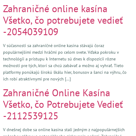
Zahraničné online kasína
Všetko, čo potrebujete vedieť
-2054039109
V súčasnosti sa zahraničné online kasína stávajú čoraz
populárnejšími medzi hráčmi po celom svete. Vďaka pokroku v
technológii a prístupu k Internetu sú dnes k dispozícii rôzne
možnosti pre tých, ktorí sa chcú zabávať a možno aj vyhrať. Tieto
platformy ponúkajú širokú škálu hier, bonusov a šancí na výhru, čo
ich robí atraktívnymi pre nových […]
Zahraničné Online Kasína
Všetko, čo Potrebujete Vedieť
-2112539125
V dnešnej dobe sa online kasína stali jedným z najpopulárnejších