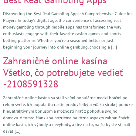
Discovering the Best Real Gambling Apps: A Comprehensive Guide for
Players In today’s digital age, the convenience of accessing real
money gambling through mobile apps has transformed the way
enthusiasts engage with their favorite casino games and sports
betting platforms. Whether you’re a seasoned bettor or just
beginning your journey into online gambling, choosing a […]
Zahraničné online kasína
Všetko, čo potrebujete vedieť
-2108591328
Zahraničné online kasína sa stali veľmi populárne medzi hráčmi po
celom svete. Ich popularita rastie predovšetkým vďaka širokej ponuke
hier, atraktívnym bonusom a možnosti hrať z pohodlia svojho
domova. V tomto článku sa pozrieme na rôzne aspekty zahraničných
online kasín, ich výhody a nevýhody, a tiež na to, na čo by ste si mali
dávať […]