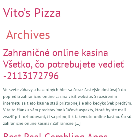
Vito’s Pizza
Archives
Zahraničné online kasína
Všetko, čo potrebujete vedieť
-2113172796
Vo svete zábavy a hazardných hier sa čoraz častejšie dostávajú do
popredia zahranicne online casina visit website. S rozšírením
internetu sa tieto kasína stali prístupnejšie ako kedykoľvek predtým.
V tejto článku vám predstavíme kľúčové aspekty, ktoré by ste mali
zvážiť pri rozhodovaní, či sa pripojiť k takémuto online kasínu. Čo sú
zahraničné online kasína? Zahraničné […]
Best Real Gambling Apps