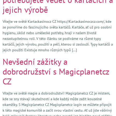
jejich výrobě
Vítejte ve světě Kartackasinocz CZ https://Kartackasinoczcz.com/, kde
se ponoříme do fascinujícího světa kartáčů. Kartáče, ať už pro osobní
hygienu, úklid nebo umělecké potřeby, hrají v našem životě
nezastupitelnou roli. V této článku se podíváme na různé typy
kartáčů, jejich výrobu, použití a péči, kterou si zaslouží. Typy kartáčů a
jejich použití Existuje mnoho různých typů […]
Nevšední zážitky a
dobrodružství s Magicplanetcz
CZ
Vítejte ve světě magie a dobrodružství! Magicplanetcz CZ je místem,
kde se sny stávají skutečností a kde každý může zažít kouzelné
okamžiky. S Magicplanetcz CZ Magicplanetcz login se můžete připojit
k této magické komunitě a začít svou vlastní cestu. Ať už jste vášnivý
hráč, milovník fantasy literatury nebo prostě jen hledáte nové zážitky,