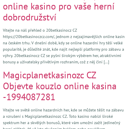
online kasino pro vaše herní
dobrodružství
Vítejte na náš přehled o 20betkasinocz CZ
https://20betkasinoczcz.com/, jednom z nejzajímavějších online kasin
na českém trhu. V dnešní době, kdy se online hazardní hry těší velké
popularitě, je důležité znát, kde najít nejlepší platformy pro zábavu a
výhry. 20betkasinocz CZ se pyšní širokým výběrem her, atraktivními
bonusy a uživatelsky přívětivým rozhraním, což z něj činí […]
Magicplanetkasinozc CZ
Objevte kouzlo online kasina
-1994087281
Vítejte ve světě online hazardních her, kde se můžete těšit na zábavu
a vzrušení s Magicplanetkasinozc CZ. Toto kasino nabízí široké
spektrum her a skvělých bonusů, které vám umožní zažít jedinečný
herní zážitek. Ať už jste zkušeným hráčem, nebo nováčkem,