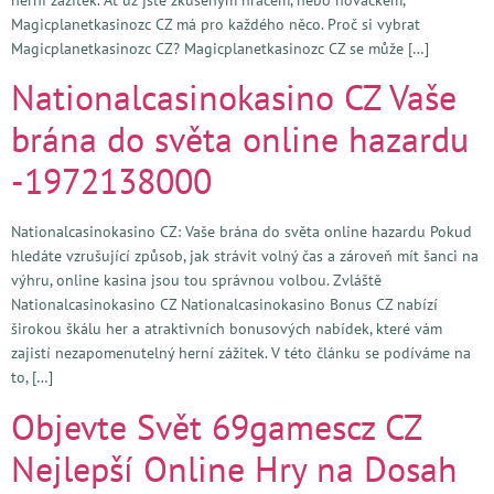
Magicplanetkasinozc CZ má pro každého něco. Proč si vybrat
Magicplanetkasinozc CZ? Magicplanetkasinozc CZ se může […]
Nationalcasinokasino CZ Vaše
brána do světa online hazardu
-1972138000
Nationalcasinokasino CZ: Vaše brána do světa online hazardu Pokud
hledáte vzrušující způsob, jak strávit volný čas a zároveň mít šanci na
výhru, online kasina jsou tou správnou volbou. Zvláště
Nationalcasinokasino CZ Nationalcasinokasino Bonus CZ nabízí
širokou škálu her a atraktivních bonusových nabídek, které vám
zajistí nezapomenutelný herní zážitek. V této článku se podíváme na
to, […]
Objevte Svět 69gamescz CZ
Nejlepší Online Hry na Dosah