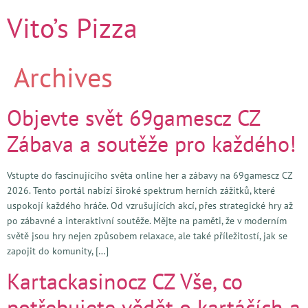
Vito’s Pizza
Archives
Objevte svět 69gamescz CZ
Zábava a soutěže pro každého!
Vstupte do fascinujícího světa online her a zábavy na 69gamescz CZ
2026. Tento portál nabízí široké spektrum herních zážitků, které
uspokojí každého hráče. Od vzrušujících akcí, přes strategické hry až
po zábavné a interaktivní soutěže. Mějte na paměti, že v moderním
světě jsou hry nejen způsobem relaxace, ale také příležitostí, jak se
zapojit do komunity, […]
Kartackasinocz CZ Vše, co
potřebujete vědět o kartáčích a