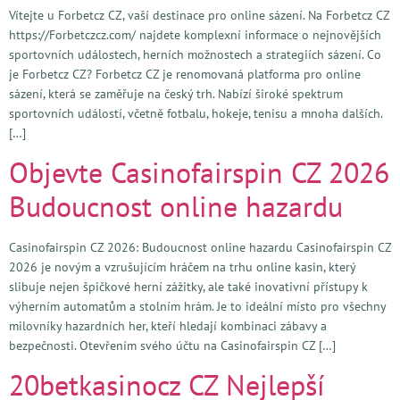
Vítejte u Forbetcz CZ, vaší destinace pro online sázení. Na Forbetcz CZ
https://Forbetczcz.com/ najdete komplexní informace o nejnovějších
sportovních událostech, herních možnostech a strategiích sázení. Co
je Forbetcz CZ? Forbetcz CZ je renomovaná platforma pro online
sázení, která se zaměřuje na český trh. Nabízí široké spektrum
sportovních událostí, včetně fotbalu, hokeje, tenisu a mnoha dalších.
[…]
Objevte Casinofairspin CZ 2026
Budoucnost online hazardu
Casinofairspin CZ 2026: Budoucnost online hazardu Casinofairspin CZ
2026 je novým a vzrušujícím hráčem na trhu online kasin, který
slibuje nejen špičkové herní zážitky, ale také inovativní přístupy k
výherním automatům a stolním hrám. Je to ideální místo pro všechny
milovníky hazardních her, kteří hledají kombinaci zábavy a
bezpečnosti. Otevřením svého účtu na Casinofairspin CZ […]
20betkasinocz CZ Nejlepší