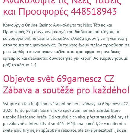
και Προσφορές 448518943
Καινούργια Online Casino: Ανακαλύψτε τις Νέες Τάσεις και
Προσφορές Στη σύγχρονη εποχή του διαδικτυακού τζόγου, τα
καινουργια online casino νεα καζινο ελλαδα έχουν γίνει η νέα τάση
στον τομέα της ψυχαγωγίας. Οι παίκτες έχουν πλέον πρόσβαση σε
μια πληθώρα καινούργιων καζίνο που προσφέρουν μοναδικές
εμπειρίες και ατελείωτες δυνατότητες για κέρδη. Ας εξερευνήσουμε
μαζί το κόσμο […]
Objevte svět 69gamescz CZ
Zábava a soutěže pro každého!
Vstupte do fascinujícího světa online her a zábavy na 69gamescz CZ
2026. Tento portál nabízí široké spektrum herních zážitků, které
uspokojí každého hráče. Od vzrušujících akcí, přes strategické hry až
po zábavné a interaktivní soutěže. Mějte na paměti, že v moderním
světě jsou hry nejen způsobem relaxace, ale také příležitostí, jak se