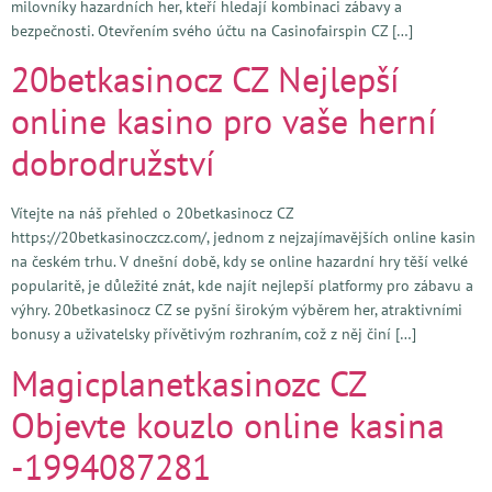
milovníky hazardních her, kteří hledají kombinaci zábavy a
bezpečnosti. Otevřením svého účtu na Casinofairspin CZ […]
20betkasinocz CZ Nejlepší
online kasino pro vaše herní
dobrodružství
Vítejte na náš přehled o 20betkasinocz CZ
https://20betkasinoczcz.com/, jednom z nejzajímavějších online kasin
na českém trhu. V dnešní době, kdy se online hazardní hry těší velké
popularitě, je důležité znát, kde najít nejlepší platformy pro zábavu a
výhry. 20betkasinocz CZ se pyšní širokým výběrem her, atraktivními
bonusy a uživatelsky přívětivým rozhraním, což z něj činí […]
Magicplanetkasinozc CZ
Objevte kouzlo online kasina
-1994087281