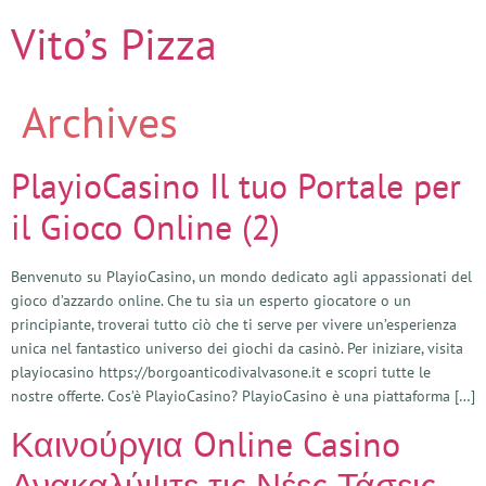
Vito’s Pizza
Archives
PlayioCasino Il tuo Portale per
il Gioco Online (2)
Benvenuto su PlayioCasino, un mondo dedicato agli appassionati del
gioco d’azzardo online. Che tu sia un esperto giocatore o un
principiante, troverai tutto ciò che ti serve per vivere un’esperienza
unica nel fantastico universo dei giochi da casinò. Per iniziare, visita
playiocasino https://borgoanticodivalvasone.it e scopri tutte le
nostre offerte. Cos’è PlayioCasino? PlayioCasino è una piattaforma […]
Καινούργια Online Casino
Ανακαλύψτε τις Νέες Τάσεις