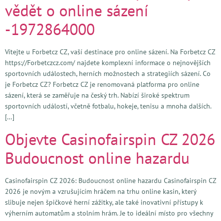
vědět o online sázení
-1972864000
Vítejte u Forbetcz CZ, vaší destinace pro online sázení. Na Forbetcz CZ
https://Forbetczcz.com/ najdete komplexní informace o nejnovějších
sportovních událostech, herních možnostech a strategiích sázení. Co
je Forbetcz CZ? Forbetcz CZ je renomovaná platforma pro online
sázení, která se zaměřuje na český trh. Nabízí široké spektrum
sportovních událostí, včetně fotbalu, hokeje, tenisu a mnoha dalších.
[…]
Objevte Casinofairspin CZ 2026
Budoucnost online hazardu
Casinofairspin CZ 2026: Budoucnost online hazardu Casinofairspin CZ
2026 je novým a vzrušujícím hráčem na trhu online kasin, který
slibuje nejen špičkové herní zážitky, ale také inovativní přístupy k
výherním automatům a stolním hrám. Je to ideální místo pro všechny