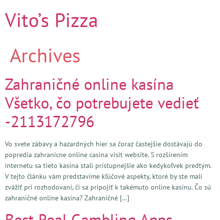
Vito’s Pizza
Archives
Zahraničné online kasína
Všetko, čo potrebujete vedieť
-2113172796
Vo svete zábavy a hazardných hier sa čoraz častejšie dostávajú do
popredia zahranicne online casina visit website. S rozšírením
internetu sa tieto kasína stali prístupnejšie ako kedykoľvek predtým.
V tejto článku vám predstavíme kľúčové aspekty, ktoré by ste mali
zvážiť pri rozhodovaní, či sa pripojiť k takémuto online kasínu. Čo sú
zahraničné online kasína? Zahraničné […]
Best Real Gambling Apps