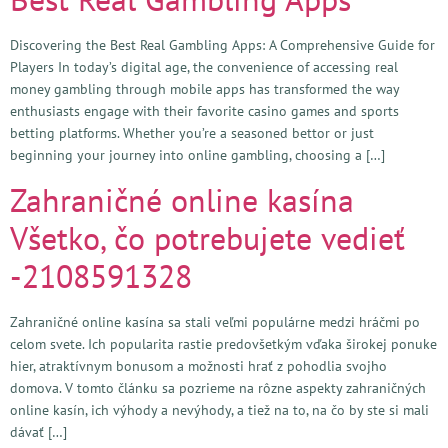
Discovering the Best Real Gambling Apps: A Comprehensive Guide for
Players In today’s digital age, the convenience of accessing real
money gambling through mobile apps has transformed the way
enthusiasts engage with their favorite casino games and sports
betting platforms. Whether you’re a seasoned bettor or just
beginning your journey into online gambling, choosing a […]
Zahraničné online kasína
Všetko, čo potrebujete vedieť
-2108591328
Zahraničné online kasína sa stali veľmi populárne medzi hráčmi po
celom svete. Ich popularita rastie predovšetkým vďaka širokej ponuke
hier, atraktívnym bonusom a možnosti hrať z pohodlia svojho
domova. V tomto článku sa pozrieme na rôzne aspekty zahraničných
online kasín, ich výhody a nevýhody, a tiež na to, na čo by ste si mali
dávať […]