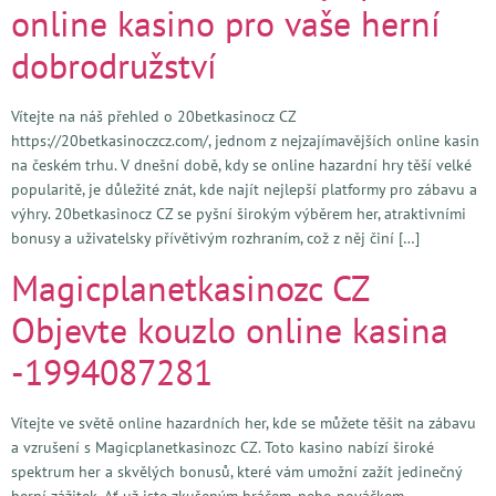
online kasino pro vaše herní
dobrodružství
Vítejte na náš přehled o 20betkasinocz CZ
https://20betkasinoczcz.com/, jednom z nejzajímavějších online kasin
na českém trhu. V dnešní době, kdy se online hazardní hry těší velké
popularitě, je důležité znát, kde najít nejlepší platformy pro zábavu a
výhry. 20betkasinocz CZ se pyšní širokým výběrem her, atraktivními
bonusy a uživatelsky přívětivým rozhraním, což z něj činí […]
Magicplanetkasinozc CZ
Objevte kouzlo online kasina
-1994087281
Vítejte ve světě online hazardních her, kde se můžete těšit na zábavu
a vzrušení s Magicplanetkasinozc CZ. Toto kasino nabízí široké
spektrum her a skvělých bonusů, které vám umožní zažít jedinečný
herní zážitek. Ať už jste zkušeným hráčem, nebo nováčkem,