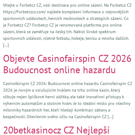
Vítejte u Forbetcz CZ, vaší destinace pro online sázení. Na Forbetcz CZ
https://Forbetczcz.com/ najdete komplexní informace o nejnovějších
sportovních událostech, herních možnostech a strategiích sázení. Co
je Forbetcz CZ? Forbetcz CZ je renomovaná platforma pro online
sázení, která se zaměřuje na český trh. Nabízí široké spektrum
sportovních událostí, včetně fotbalu, hokeje, tenisu a mnoha dalších.
[…]
Objevte Casinofairspin CZ 2026
Budoucnost online hazardu
Casinofairspin CZ 2026: Budoucnost online hazardu Casinofairspin CZ
2026 je novým a vzrušujícím hráčem na trhu online kasin, který
slibuje nejen špičkové herní zážitky, ale také inovativní přístupy k
výherním automatům a stolním hrám. Je to ideální místo pro všechny
milovníky hazardních her, kteří hledají kombinaci zábavy a
bezpečnosti. Otevřením svého účtu na Casinofairspin CZ […]
20betkasinocz CZ Nejlepší