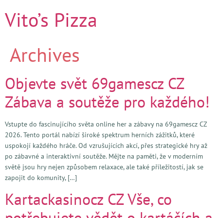
Vito’s Pizza
Archives
Objevte svět 69gamescz CZ
Zábava a soutěže pro každého!
Vstupte do fascinujícího světa online her a zábavy na 69gamescz CZ
2026. Tento portál nabízí široké spektrum herních zážitků, které
uspokojí každého hráče. Od vzrušujících akcí, přes strategické hry až
po zábavné a interaktivní soutěže. Mějte na paměti, že v moderním
světě jsou hry nejen způsobem relaxace, ale také příležitostí, jak se
zapojit do komunity, […]
Kartackasinocz CZ Vše, co
potřebujete vědět o kartáčích a