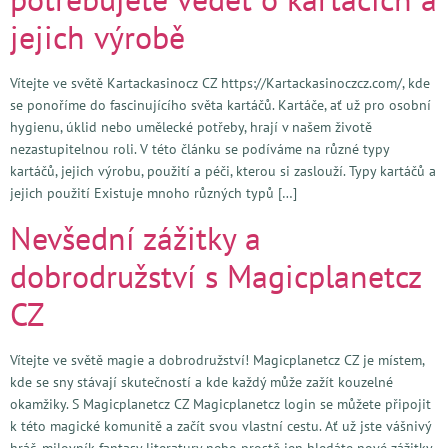
jejich výrobě
Vítejte ve světě Kartackasinocz CZ https://Kartackasinoczcz.com/, kde
se ponoříme do fascinujícího světa kartáčů. Kartáče, ať už pro osobní
hygienu, úklid nebo umělecké potřeby, hrají v našem životě
nezastupitelnou roli. V této článku se podíváme na různé typy
kartáčů, jejich výrobu, použití a péči, kterou si zaslouží. Typy kartáčů a
jejich použití Existuje mnoho různých typů […]
Nevšední zážitky a
dobrodružství s Magicplanetcz
CZ
Vítejte ve světě magie a dobrodružství! Magicplanetcz CZ je místem,
kde se sny stávají skutečností a kde každý může zažít kouzelné
okamžiky. S Magicplanetcz CZ Magicplanetcz login se můžete připojit
k této magické komunitě a začít svou vlastní cestu. Ať už jste vášnivý
hráč, milovník fantasy literatury nebo prostě jen hledáte nové zážitky,