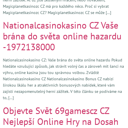
Magicplanetkasinozc CZ má pro každého něco. Proč si vybrat
Magicplanetkasinozc CZ? Magicplanetkasinozc CZ se může […]
Nationalcasinokasino CZ Vaše
brána do světa online hazardu
-1972138000
Nationalcasinokasino CZ: Vaše brána do světa online hazardu Pokud
hledáte vzrušující způsob, jak strávit volný čas a zároveň mít šanci na
výhru, online kasina jsou tou správnou volbou. Zvláště
Nationalcasinokasino CZ Nationalcasinokasino Bonus CZ nabízí
širokou škálu her a atraktivních bonusových nabídek, které vám
zajistí nezapomenutelný herní zážitek. V této článku se podíváme na
to, […]
Objevte Svět 69gamescz CZ
Nejlepší Online Hry na Dosah