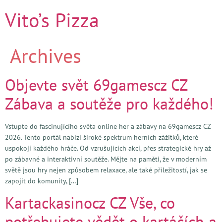
Vito’s Pizza
Archives
Objevte svět 69gamescz CZ
Zábava a soutěže pro každého!
Vstupte do fascinujícího světa online her a zábavy na 69gamescz CZ
2026. Tento portál nabízí široké spektrum herních zážitků, které
uspokojí každého hráče. Od vzrušujících akcí, přes strategické hry až
po zábavné a interaktivní soutěže. Mějte na paměti, že v moderním
světě jsou hry nejen způsobem relaxace, ale také příležitostí, jak se
zapojit do komunity, […]
Kartackasinocz CZ Vše, co
potřebujete vědět o kartáčích a