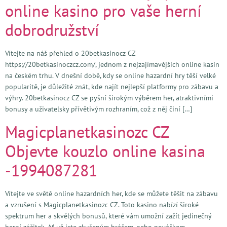
online kasino pro vaše herní
dobrodružství
Vítejte na náš přehled o 20betkasinocz CZ
https://20betkasinoczcz.com/, jednom z nejzajímavějších online kasin
na českém trhu. V dnešní době, kdy se online hazardní hry těší velké
popularitě, je důležité znát, kde najít nejlepší platformy pro zábavu a
výhry. 20betkasinocz CZ se pyšní širokým výběrem her, atraktivními
bonusy a uživatelsky přívětivým rozhraním, což z něj činí […]
Magicplanetkasinozc CZ
Objevte kouzlo online kasina
-1994087281
Vítejte ve světě online hazardních her, kde se můžete těšit na zábavu
a vzrušení s Magicplanetkasinozc CZ. Toto kasino nabízí široké
spektrum her a skvělých bonusů, které vám umožní zažít jedinečný
herní zážitek. Ať už jste zkušeným hráčem, nebo nováčkem,