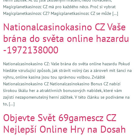
Magicplanetkasinozc CZ má pro každého něco. Proč si vybrat
Magicplanetkasinozc CZ? Magicplanetkasinozc CZ se může […]
Nationalcasinokasino CZ Vaše
brána do světa online hazardu
-1972138000
Nationalcasinokasino CZ: Vaše brána do světa online hazardu Pokud
hledáte vzrušující způsob, jak strávit volný čas a zároveň mít šanci na
výhru, online kasina jsou tou správnou volbou. Zvláště
Nationalcasinokasino CZ Nationalcasinokasino Bonus CZ nabízí
širokou škálu her a atraktivních bonusových nabídek, které vám
zajistí nezapomenutelný herní zážitek. V této článku se podíváme na
to, […]
Objevte Svět 69gamescz CZ
Nejlepší Online Hry na Dosah