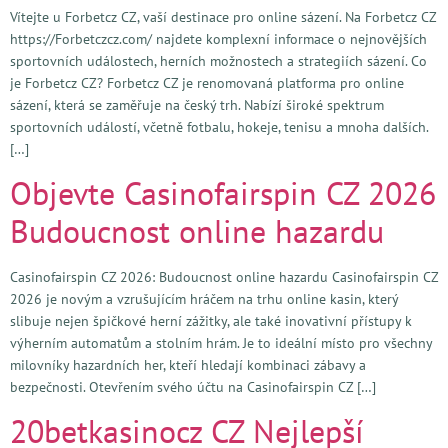
Vítejte u Forbetcz CZ, vaší destinace pro online sázení. Na Forbetcz CZ
https://Forbetczcz.com/ najdete komplexní informace o nejnovějších
sportovních událostech, herních možnostech a strategiích sázení. Co
je Forbetcz CZ? Forbetcz CZ je renomovaná platforma pro online
sázení, která se zaměřuje na český trh. Nabízí široké spektrum
sportovních událostí, včetně fotbalu, hokeje, tenisu a mnoha dalších.
[…]
Objevte Casinofairspin CZ 2026
Budoucnost online hazardu
Casinofairspin CZ 2026: Budoucnost online hazardu Casinofairspin CZ
2026 je novým a vzrušujícím hráčem na trhu online kasin, který
slibuje nejen špičkové herní zážitky, ale také inovativní přístupy k
výherním automatům a stolním hrám. Je to ideální místo pro všechny
milovníky hazardních her, kteří hledají kombinaci zábavy a
bezpečnosti. Otevřením svého účtu na Casinofairspin CZ […]
20betkasinocz CZ Nejlepší