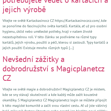
jejich výrobě
Vítejte ve světě Kartackasinocz CZ https://Kartackasinoczcz.com/, kde
se ponoříme do fascinujícího světa kartáčů. Kartáče, ať už pro osobní
hygienu, úklid nebo umělecké potřeby, hrají v našem životě
nezastupitelnou roli. V této článku se podíváme na různé typy
kartáčů, jejich výrobu, použití a péči, kterou si zaslouží. Typy kartáčů a
jejich použití Existuje mnoho různých typů […]
Nevšední zážitky a
dobrodružství s Magicplanetcz
CZ
Vítejte ve světě magie a dobrodružství! Magicplanetcz CZ je místem,
kde se sny stávají skutečností a kde každý může zažít kouzelné
okamžiky. S Magicplanetcz CZ Magicplanetcz login se můžete připojit
k této magické komunitě a začít svou vlastní cestu. Ať už jste vášnivý
hráč, milovník fantasy literatury nebo prostě jen hledáte nové zážitky,