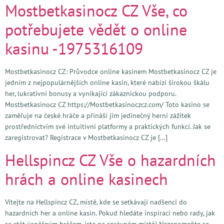
Mostbetkasinocz CZ Vše, co
potřebujete vědět o online
kasinu -1975316109
Mostbetkasinocz CZ: Průvodce online kasinem Mostbetkasinocz CZ je
jedním z nejpopulárnějších online kasin, které nabízí širokou škálu
her, lukrativní bonusy a vynikající zákaznickou podporu.
Mostbetkasinocz CZ https://Mostbetkasinoczcz.com/ Toto kasino se
zaměřuje na české hráče a přináší jim jedinečný herní zážitek
prostřednictvím své intuitivní platformy a praktických funkcí. Jak se
zaregistrovat? Registrace v Mostbetkasinocz CZ je […]
Hellspincz CZ Vše o hazardních
hrách a online kasinech
Vítejte na Hellspincz CZ, místě, kde se setkávají nadšenci do
hazardních her a online kasin. Pokud hledáte inspiraci nebo rady, jak
se stát úspěšným hráčem, jste na správném místě! Nezapomeňte se