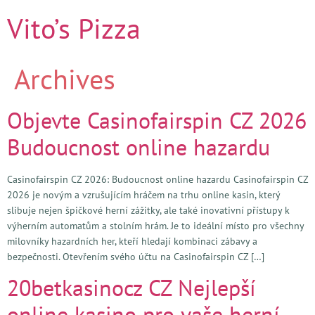
Vito’s Pizza
Archives
Objevte Casinofairspin CZ 2026
Budoucnost online hazardu
Casinofairspin CZ 2026: Budoucnost online hazardu Casinofairspin CZ
2026 je novým a vzrušujícím hráčem na trhu online kasin, který
slibuje nejen špičkové herní zážitky, ale také inovativní přístupy k
výherním automatům a stolním hrám. Je to ideální místo pro všechny
milovníky hazardních her, kteří hledají kombinaci zábavy a
bezpečnosti. Otevřením svého účtu na Casinofairspin CZ […]
20betkasinocz CZ Nejlepší
online kasino pro vaše herní