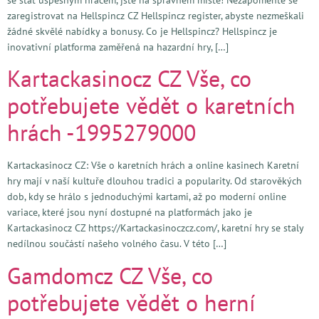
zaregistrovat na Hellspincz CZ Hellspincz register, abyste nezmeškali
žádné skvělé nabídky a bonusy. Co je Hellspincz? Hellspincz je
inovativní platforma zaměřená na hazardní hry, […]
Kartackasinocz CZ Vše, co
potřebujete vědět o karetních
hrách -1995279000
Kartackasinocz CZ: Vše o karetních hrách a online kasinech Karetní
hry mají v naší kultuře dlouhou tradici a popularity. Od starověkých
dob, kdy se hrálo s jednoduchými kartami, až po moderní online
variace, které jsou nyní dostupné na platformách jako je
Kartackasinocz CZ https://Kartackasinoczcz.com/, karetní hry se staly
nedílnou součástí našeho volného času. V této […]
Gamdomcz CZ Vše, co
potřebujete vědět o herní