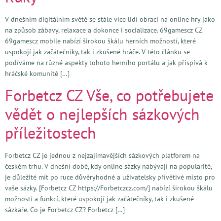
V dnešním digitálním světě se stále více lidí obrací na online hry jako
na způsob zábavy, relaxace a dokonce i socializace. 69gamescz CZ
69gamescz mobile nabízí širokou škálu herních možností, které
uspokojí jak začátečníky, tak i zkušené hráče. V této článku se
podíváme na různé aspekty tohoto herního portálu a jak přispívá k
hráčské komunitě […]
Forbetcz CZ Vše, co potřebujete
vědět o nejlepších sázkových
příležitostech
Forbetcz CZ je jednou z nejzajímavějších sázkových platforem na
českém trhu. V dnešní době, kdy online sázky nabývají na popularitě,
je důležité mít po ruce důvěryhodné a uživatelsky přívětivé místo pro
vaše sázky. [Forbetcz CZ https://Forbetczcz.com/] nabízí širokou škálu
možností a funkcí, které uspokojí jak začátečníky, tak i zkušené
sázkaře. Co je Forbetcz CZ? Forbetcz […]