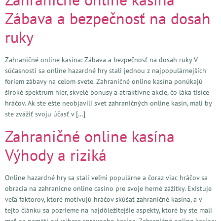
Zábava a bezpečnosť na dosah
ruky
Zahraničné online kasína: Zábava a bezpečnosť na dosah ruky V
súčasnosti sa online hazardné hry stali jednou z najpopulárnejších
foriem zábavy na celom svete. Zahraničné online kasína ponúkajú
široké spektrum hier, skvelé bonusy a atraktívne akcie, čo láka tisíce
hráčov. Ak ste ešte neobjavili svet zahraničných online kasín, mali by
ste zvážiť svoju účasť v […]
Zahraničné online kasína
Výhody a riziká
Online hazardné hry sa stali veľmi populárne a čoraz viac hráčov sa
obracia na zahranicne online casino pre svoje herné zážitky. Existuje
veľa faktorov, ktoré motivujú hráčov skúšať zahraničné kasína, a v
tejto článku sa pozrieme na najdôležitejšie aspekty, ktoré by ste mali
mať na pamäti pri výbere správneho kasína. Zahraničné online kasína: