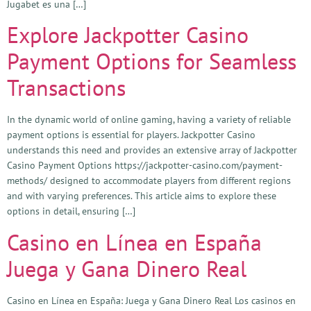
Jugabet es una […]
Explore Jackpotter Casino
Payment Options for Seamless
Transactions
In the dynamic world of online gaming, having a variety of reliable
payment options is essential for players. Jackpotter Casino
understands this need and provides an extensive array of Jackpotter
Casino Payment Options https://jackpotter-casino.com/payment-
methods/ designed to accommodate players from different regions
and with varying preferences. This article aims to explore these
options in detail, ensuring […]
Casino en Línea en España
Juega y Gana Dinero Real
Casino en Línea en España: Juega y Gana Dinero Real Los casinos en