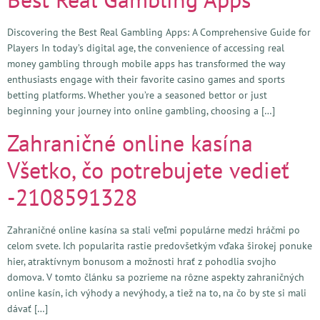
Discovering the Best Real Gambling Apps: A Comprehensive Guide for
Players In today’s digital age, the convenience of accessing real
money gambling through mobile apps has transformed the way
enthusiasts engage with their favorite casino games and sports
betting platforms. Whether you’re a seasoned bettor or just
beginning your journey into online gambling, choosing a […]
Zahraničné online kasína
Všetko, čo potrebujete vedieť
-2108591328
Zahraničné online kasína sa stali veľmi populárne medzi hráčmi po
celom svete. Ich popularita rastie predovšetkým vďaka širokej ponuke
hier, atraktívnym bonusom a možnosti hrať z pohodlia svojho
domova. V tomto článku sa pozrieme na rôzne aspekty zahraničných
online kasín, ich výhody a nevýhody, a tiež na to, na čo by ste si mali
dávať […]