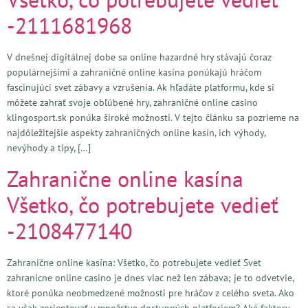
-2111681968
V dnešnej digitálnej dobe sa online hazardné hry stávajú čoraz
populárnejšími a zahraničné online kasína ponúkajú hráčom
fascinujúci svet zábavy a vzrušenia. Ak hľadáte platformu, kde si
môžete zahrať svoje obľúbené hry, zahraničné online casino
klingosport.sk ponúka široké možnosti. V tejto článku sa pozrieme na
najdôležitejšie aspekty zahraničných online kasín, ich výhody,
nevýhody a tipy, […]
Zahranične online kasína
Všetko, čo potrebujete vedieť
-2108477140
Zahranične online kasína: Všetko, čo potrebujete vedieť Svet
zahranicne online casino je dnes viac než len zábava; je to odvetvie,
ktoré ponúka neobmedzené možnosti pre hráčov z celého sveta. Ako
sa však zorientovať v množstve dostupných platforiem? Aké faktory