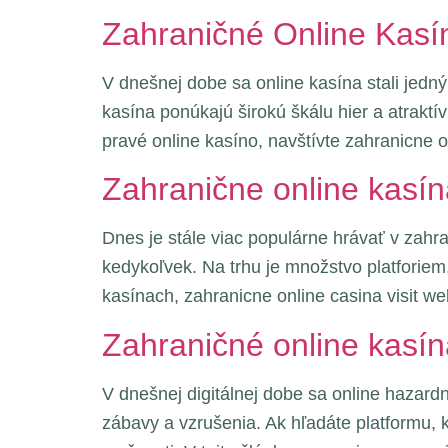
Zahraničné Online Kasí
V dnešnej dobe sa online kasína stali jed
kasína ponúkajú širokú škálu hier a atraktí
pravé online kasíno, navštívte zahranicne o
Zahranične online kasín
Dnes je stále viac populárne hrávať v zahr
kedykoľvek. Na trhu je množstvo platforiem,
kasínach, zahranicne online casina visit we
Zahraničné online kasín
V dnešnej digitálnej dobe sa online hazard
zábavy a vzrušenia. Ak hľadáte platformu, 