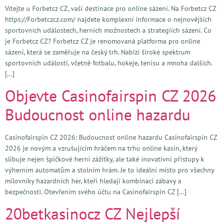
Vítejte u Forbetcz CZ, vaší destinace pro online sázení. Na Forbetcz CZ
https://Forbetczcz.com/ najdete komplexní informace o nejnovějších
sportovních událostech, herních možnostech a strategiích sázení. Co
je Forbetcz CZ? Forbetcz CZ je renomovaná platforma pro online
sázení, která se zaměřuje na český trh. Nabízí široké spektrum
sportovních událostí, včetně fotbalu, hokeje, tenisu a mnoha dalších.
[…]
Objevte Casinofairspin CZ 2026
Budoucnost online hazardu
Casinofairspin CZ 2026: Budoucnost online hazardu Casinofairspin CZ
2026 je novým a vzrušujícím hráčem na trhu online kasin, který
slibuje nejen špičkové herní zážitky, ale také inovativní přístupy k
výherním automatům a stolním hrám. Je to ideální místo pro všechny
milovníky hazardních her, kteří hledají kombinaci zábavy a
bezpečnosti. Otevřením svého účtu na Casinofairspin CZ […]
20betkasinocz CZ Nejlepší