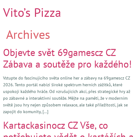
Vito’s Pizza
Archives
Objevte svět 69gamescz CZ
Zábava a soutěže pro každého!
Vstupte do fascinujícího světa online her a zábavy na 69gamescz CZ
2026. Tento portál nabízí široké spektrum herních zážitků, které
uspokojí každého hráče. Od vzrušujících akcí, přes strategické hry až
po zábavné a interaktivní soutěže. Mějte na paměti, že v moderním
světě jsou hry nejen způsobem relaxace, ale také příležitostí, jak se
zapojit do komunity, […]
Kartackasinocz CZ Vše, co
potřebujete vědět o kartáčích a