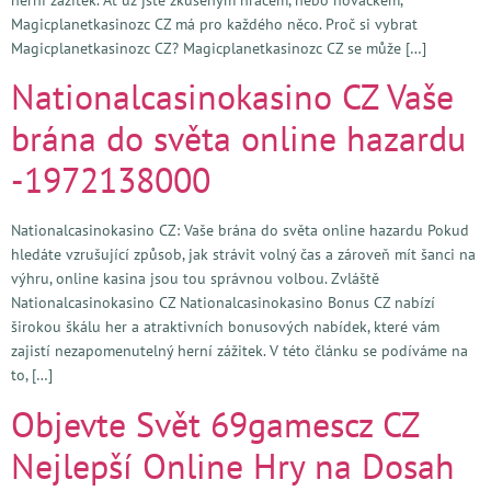
Magicplanetkasinozc CZ má pro každého něco. Proč si vybrat
Magicplanetkasinozc CZ? Magicplanetkasinozc CZ se může […]
Nationalcasinokasino CZ Vaše
brána do světa online hazardu
-1972138000
Nationalcasinokasino CZ: Vaše brána do světa online hazardu Pokud
hledáte vzrušující způsob, jak strávit volný čas a zároveň mít šanci na
výhru, online kasina jsou tou správnou volbou. Zvláště
Nationalcasinokasino CZ Nationalcasinokasino Bonus CZ nabízí
širokou škálu her a atraktivních bonusových nabídek, které vám
zajistí nezapomenutelný herní zážitek. V této článku se podíváme na
to, […]
Objevte Svět 69gamescz CZ
Nejlepší Online Hry na Dosah