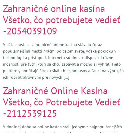
Zahraničné online kasína
Všetko, čo potrebujete vedieť
-2054039109
V súčasnosti sa zahraničné online kasína stávajú čoraz
populárnejšími medzi hráčmi po celom svete. Vďaka pokroku v
technológii a prístupu k Internetu sú dnes k dispozícii rôzne
možnosti pre tých, ktorí sa chcú zabávať a možno aj vyhrať. Tieto
platformy ponúkajú širokú škálu hier, bonusov a šancí na výhru, čo
ich robí atraktívnymi pre nových […]
Zahraničné Online Kasína
Všetko, čo Potrebujete Vedieť
-2112539125
V dnešnej dobe sa online kasína stali jedným z najpopulárnejších