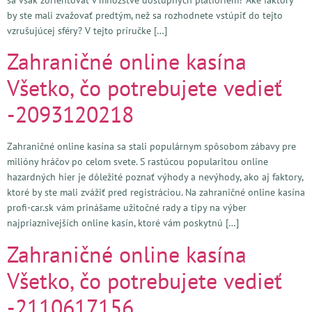
by ste mali zvažovať predtým, než sa rozhodnete vstúpiť do tejto
vzrušujúcej sféry? V tejto príručke […]
Zahraničné online kasína
Všetko, čo potrebujete vedieť
-2093120218
Zahraničné online kasína sa stali populárnym spôsobom zábavy pre
milióny hráčov po celom svete. S rastúcou popularitou online
hazardných hier je dôležité poznať výhody a nevýhody, ako aj faktory,
ktoré by ste mali zvážiť pred registráciou. Na zahraničné online kasína
profi-car.sk vám prinášame užitočné rady a tipy na výber
najpriaznivejších online kasín, ktoré vám poskytnú […]
Zahraničné online kasína
Všetko, čo potrebujete vedieť
-2110617156