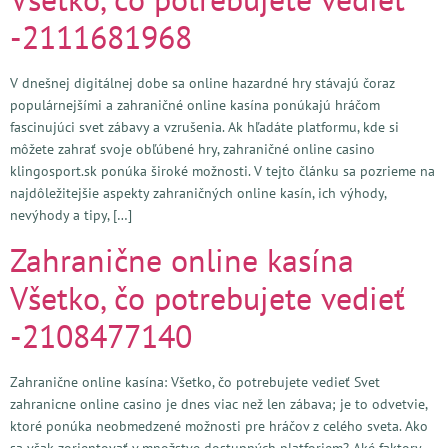
-2111681968
V dnešnej digitálnej dobe sa online hazardné hry stávajú čoraz
populárnejšími a zahraničné online kasína ponúkajú hráčom
fascinujúci svet zábavy a vzrušenia. Ak hľadáte platformu, kde si
môžete zahrať svoje obľúbené hry, zahraničné online casino
klingosport.sk ponúka široké možnosti. V tejto článku sa pozrieme na
najdôležitejšie aspekty zahraničných online kasín, ich výhody,
nevýhody a tipy, […]
Zahranične online kasína
Všetko, čo potrebujete vedieť
-2108477140
Zahranične online kasína: Všetko, čo potrebujete vedieť Svet
zahranicne online casino je dnes viac než len zábava; je to odvetvie,
ktoré ponúka neobmedzené možnosti pre hráčov z celého sveta. Ako
sa však zorientovať v množstve dostupných platforiem? Aké faktory